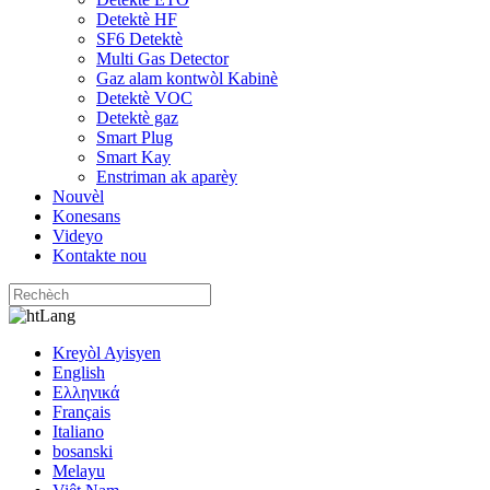
Detektè HF
SF6 Detektè
Multi Gas Detector
Gaz alam kontwòl Kabinè
Detektè VOC
Detektè gaz
Smart Plug
Smart Kay
Enstriman ak aparèy
Nouvèl
Konesans
Videyo
Kontakte nou
Lang
Kreyòl Ayisyen
English
Ελληνικά
Français
Italiano
bosanski
Melayu