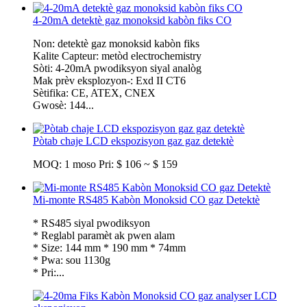
4-20mA detektè gaz monoksid kabòn fiks CO
Non: detektè gaz monoksid kabòn fiks
Kalite Capteur: metòd electrochemistry
Sòti: 4-20mA pwodiksyon siyal analòg
Mak prèv eksplozyon-: Exd II CT6
Sètifika: CE, ATEX, CNEX
Gwosè: 144...
Pòtab chaje LCD ekspozisyon gaz gaz detektè
MOQ: 1 moso Pri: $ 106 ~ $ 159
Mi-monte RS485 Kabòn Monoksid CO gaz Detektè
* RS485 siyal pwodiksyon
* Reglabl paramèt ak pwen alam
* Size: 144 mm * 190 mm * 74mm
* Pwa: sou 1130g
* Pri:...