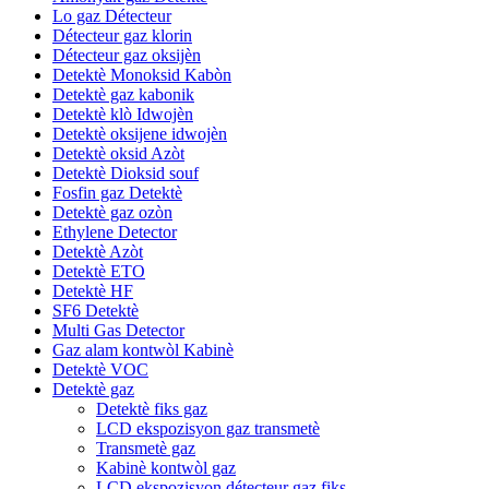
Lo gaz Détecteur
Détecteur gaz klorin
Détecteur gaz oksijèn
Detektè Monoksid Kabòn
Detektè gaz kabonik
Detektè klò Idwojèn
Detektè oksijene idwojèn
Detektè oksid Azòt
Detektè Dioksid souf
Fosfin gaz Detektè
Detektè gaz ozòn
Ethylene Detector
Detektè Azòt
Detektè ETO
Detektè HF
SF6 Detektè
Multi Gas Detector
Gaz alam kontwòl Kabinè
Detektè VOC
Detektè gaz
Detektè fiks gaz
LCD ekspozisyon gaz transmetè
Transmetè gaz
Kabinè kontwòl gaz
LCD ekspozisyon détecteur gaz fiks