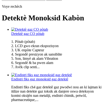
Voye rechèch
Detektè Monoksid Kabòn
Detektè gaz CO pòtab
1. Pòtab (pòtab)
2. LCD gwo ekran ekspozisyon
3. UK enpòte Capteur
4. Segondè presizyon ak sansiblite
5. Son, limyè ak alam Vibration
6. Segondè & ba pwen alam
7. Avèk clip senti...
Endistri fiks gaz monoksid gaz detektè
Endistri fiks ch4 gaz detektè gaz pwodwi nou an ki lajman ki
itilize nan detekte gaz toksik ak danjere oswa deteksyon
kontni oksijèn nan metaliji, endistri chimik, petwòl,
pharmaceutique,...