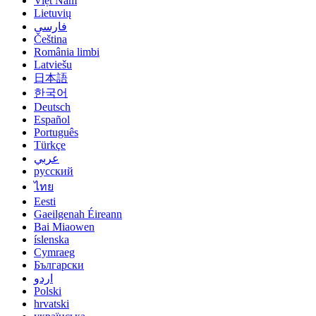
Việt Nam
Lietuvių
فارسی
Čeština
România limbi
Latviešu
日本語
한국어
Deutsch
Español
Português
Türkçe
عربي
русский
ไทย
Eesti
Gaeilgenah Éireann
Bai Miaowen
íslenska
Cymraeg
Български
اردو
Polski
hrvatski