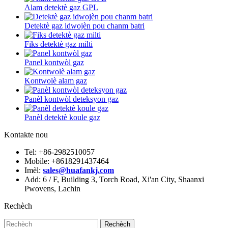
Alam detektè gaz GPL
Detektè gaz idwojèn pou chanm batri
Fiks detektè gaz milti
Panel kontwòl gaz
Kontwolè alam gaz
Panèl kontwòl deteksyon gaz
Panèl detektè koule gaz
Kontakte nou
Tel: +86-2982510057
Mobile: +8618291437464
Imèl:
sales@huafankj.com
Add: 6 / F, Building 3, Torch Road, Xi'an City, Shaanxi
Pwovens, Lachin
Rechèch
Rechèch