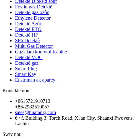
Detektè Dioksid souf
Fosfin gaz Detektè
Detektè gaz ozòn
Ethylene Detector
Detektè Azòt
Detektè ETO
Detektè HF
SF6 Detektè
Multi Gas Detector
Gaz alam kontwòl Kabinè
Detektè VOC
Detektè gaz
Smart Plug
Smart Kay
Enstriman ak aparèy
Kontakte nou
+8615721910713
+86-2982510057
sales@huafankj.com
6 / f, Building 3, Torch Road, Xi'an City, Shaanxi Pwovens,
Lachin
Swiv nou