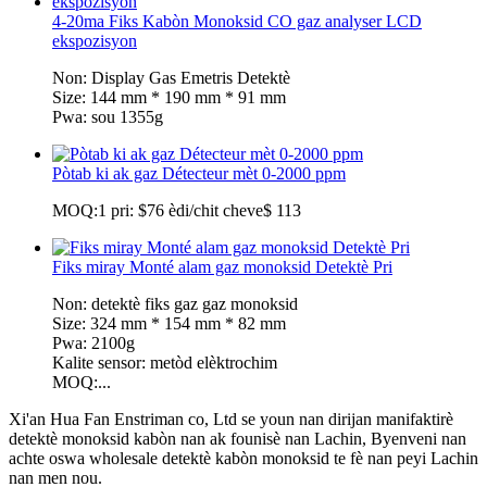
4-20ma Fiks Kabòn Monoksid CO gaz analyser LCD
ekspozisyon
Non: Display Gas Emetris Detektè
Size: 144 mm * 190 mm * 91 mm
Pwa: sou 1355g
Pòtab ki ak gaz Détecteur mèt 0-2000 ppm
MOQ:1 pri: $76 èdi/chit cheve$ 113
Fiks miray Monté alam gaz monoksid Detektè Pri
Non: detektè fiks gaz gaz monoksid
Size: 324 mm * 154 mm * 82 mm
Pwa: 2100g
Kalite sensor: metòd elèktrochim
MOQ:...
Xi'an Hua Fan Enstriman co, Ltd se youn nan dirijan manifaktirè
detektè monoksid kabòn nan ak founisè nan Lachin, Byenveni nan
achte oswa wholesale detektè kabòn monoksid te fè nan peyi Lachin
nan men nou.