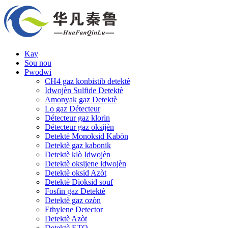
Kay
Sou nou
Pwodwi
CH4 gaz konbistib detektè
Idwojèn Sulfide Detektè
Amonyak gaz Detektè
Lo gaz Détecteur
Détecteur gaz klorin
Détecteur gaz oksijèn
Detektè Monoksid Kabòn
Detektè gaz kabonik
Detektè klò Idwojèn
Detektè oksijene idwojèn
Detektè oksid Azòt
Detektè Dioksid souf
Fosfin gaz Detektè
Detektè gaz ozòn
Ethylene Detector
Detektè Azòt
Detektè ETO