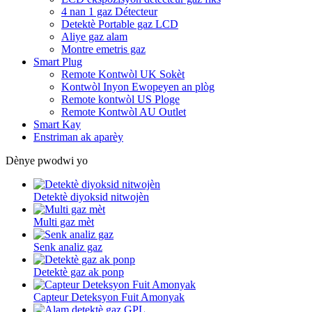
4 nan 1 gaz Détecteur
Detektè Portable gaz LCD
Aliye gaz alam
Montre emetris gaz
Smart Plug
Remote Kontwòl UK Sokèt
Kontwòl Inyon Ewopeyen an plòg
Remote kontwòl US Ploge
Remote Kontwòl AU Outlet
Smart Kay
Enstriman ak aparèy
Dènye pwodwi yo
Detektè diyoksid nitwojèn
Multi gaz mèt
Senk analiz gaz
Detektè gaz ak ponp
Capteur Deteksyon Fuit Amonyak