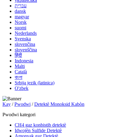
українська
עברית
dansk
magyar
Norsk
suomi
Nederlands
Svenska
slovenčina
slovenščina
हिंदी
Indonesia
Malti
Català
বাংলা
Srbija jezik (latinica)
O'zbek
Kay
/
Pwodwi
/
Detektè Monoksid Kabòn
Pwodwi kategori
CH4 gaz konbistib detektè
Idwojèn Sulfide Detektè
Amonyak gaz Detektè