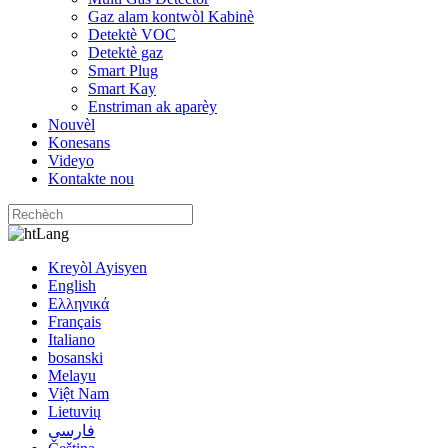
Gaz alam kontwòl Kabinè
Detektè VOC
Detektè gaz
Smart Plug
Smart Kay
Enstriman ak aparèy
Nouvèl
Konesans
Videyo
Kontakte nou
Lang
Kreyòl Ayisyen
English
Ελληνικά
Français
Italiano
bosanski
Melayu
Việt Nam
Lietuvių
فارسی