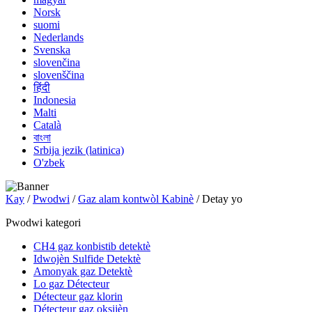
Norsk
suomi
Nederlands
Svenska
slovenčina
slovenščina
हिंदी
Indonesia
Malti
Català
বাংলা
Srbija jezik (latinica)
O'zbek
Kay
/
Pwodwi
/
Gaz alam kontwòl Kabinè
/ Detay yo
Pwodwi kategori
CH4 gaz konbistib detektè
Idwojèn Sulfide Detektè
Amonyak gaz Detektè
Lo gaz Détecteur
Détecteur gaz klorin
Détecteur gaz oksijèn