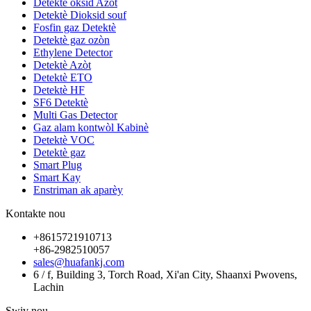
Detektè oksid Azòt
Detektè Dioksid souf
Fosfin gaz Detektè
Detektè gaz ozòn
Ethylene Detector
Detektè Azòt
Detektè ETO
Detektè HF
SF6 Detektè
Multi Gas Detector
Gaz alam kontwòl Kabinè
Detektè VOC
Detektè gaz
Smart Plug
Smart Kay
Enstriman ak aparèy
Kontakte nou
+8615721910713
+86-2982510057
sales@huafankj.com
6 / f, Building 3, Torch Road, Xi'an City, Shaanxi Pwovens,
Lachin
Swiv nou