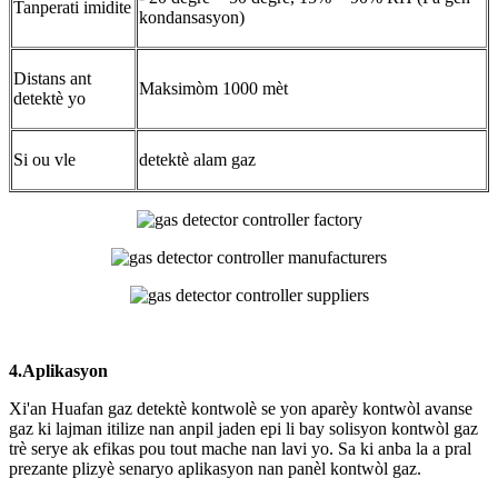
Tanperati imidite
kondansasyon)
Distans ant
Maksimòm 1000 mèt
detektè yo
Si ou vle
detektè alam gaz
4.Aplikasyon
Xi'an Huafan gaz detektè kontwolè se yon aparèy kontwòl avanse
gaz ki lajman itilize nan anpil jaden epi li bay solisyon kontwòl gaz
trè serye ak efikas pou tout mache nan lavi yo. Sa ki anba la a pral
prezante plizyè senaryo aplikasyon nan panèl kontwòl gaz.