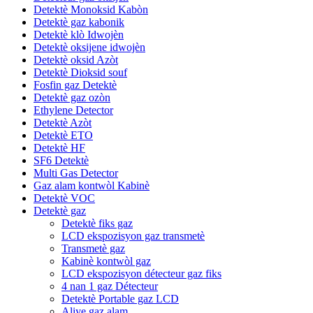
Detektè Monoksid Kabòn
Detektè gaz kabonik
Detektè klò Idwojèn
Detektè oksijene idwojèn
Detektè oksid Azòt
Detektè Dioksid souf
Fosfin gaz Detektè
Detektè gaz ozòn
Ethylene Detector
Detektè Azòt
Detektè ETO
Detektè HF
SF6 Detektè
Multi Gas Detector
Gaz alam kontwòl Kabinè
Detektè VOC
Detektè gaz
Detektè fiks gaz
LCD ekspozisyon gaz transmetè
Transmetè gaz
Kabinè kontwòl gaz
LCD ekspozisyon détecteur gaz fiks
4 nan 1 gaz Détecteur
Detektè Portable gaz LCD
Aliye gaz alam