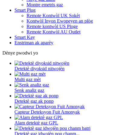
Montre emetris gaz
Smart Plug
Remote Kontwòl UK Sokèt
Kontwòl Inyon Ewopeyen an plòg
Remote kontwòl US Ploge
Remote Kontwòl AU Outlet
Smart Kay
Enstriman ak aparèy
Dènye pwodwi yo
Detektè diyoksid nitwojèn
Multi gaz mèt
Senk analiz gaz
Detektè gaz ak ponp
Capteur Deteksyon Fuit Amonyak
Alam detektè gaz GPL
Detektè gaz idwojèn pou chanm...