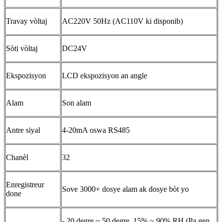
Travay vòltaj
AC220V 50Hz (AC110V ki disponib)
Sòti vòltaj
DC24V
Ekspozisyon
LCD ekspozisyon an angle
Alam
Son alam
Antre siyal
4-20mA oswa RS485
Chanèl
32
Enregistreur
Sove 3000+ dosye alam ak dosye bòt yo
done
- 20 degre ~ 50 degre, 15% ~ 90% RH (Pa gen