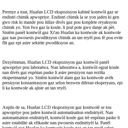
Premye a tout, Huafan LCD ekspozisyon kabinè kontwòl gaz se
endistri chimik apwopriye. Endistri chimik la se yon jaden ki gen
gwo risk ki mande pou itilize divès gaz pou konplete reyaksyon
chimik yo. Yon fwa gaz la koule, li pral pote gwo danje ak pèt.
Sistèm panèl kontwòl gaz Xi'an Huafan ka kontwole ak kontwole
gaz nan pwosesis pwodiksyon chimik an tan reyèl pou fè pou evite
flit gaz epi asire sekirite pwodiksyon an.
Dezyèmman, Huafan LCD ekspozisyon gaz kontwòl panèl
apwopriye pou laboratwa. Nan laboratwa a, kontwòl egzat koule
nan divès gaz enpòtan paske li asire presizyon nan rezilta
eksperimantal yo. Sistèm kontwòl alam gaz ka kontwole avèk
presizyon konsantrasyon gaz selon bezwen diferan eksperyans, epi
li ka kontwole ak ajiste an tan reyèl.
Anplis de sa, Huafan LCD ekspozisyon gaz kontwolè se tou
apwopriye pou jaden kontwòl automatisation endistriyèl. Nan
automatisation endistriyèl, kontwòl koule gaz trè enpòtan paske li
asire estabilite ak efikasite nan pwosesis endistriyèl la. Panèl
kontwòl gaz Huafan ka kontwole koule gaz an tan reyèl selon