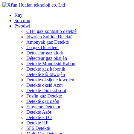
Kay
Sou nou
Pwodwi
CH4 gaz konbistib detektè
Idwojèn Sulfide Detektè
Amonyak gaz Detektè
Lo gaz Détecteur
Détecteur gaz klorin
Détecteur gaz oksijèn
Detektè Monoksid Kabòn
Detektè gaz kabonik
Detektè klò Idwojèn
Detektè oksijene idwojèn
Detektè oksid Azòt
Detektè Dioksid souf
Fosfin gaz Detektè
Detektè gaz ozòn
Ethylene Detector
Detektè Azòt
Detektè ETO
Detektè HF
SF6 Detektè
Multi Gas Detector