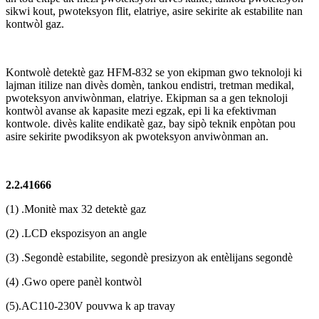
sikwi kout, pwoteksyon flit, elatriye, asire sekirite ak estabilite nan
kontwòl gaz.
Kontwolè detektè gaz HFM-832 se yon ekipman gwo teknoloji ki
lajman itilize nan divès domèn, tankou endistri, tretman medikal,
pwoteksyon anviwònman, elatriye. Ekipman sa a gen teknoloji
kontwòl avanse ak kapasite mezi egzak, epi li ka efektivman
kontwole. divès kalite endikatè gaz, bay sipò teknik enpòtan pou
asire sekirite pwodiksyon ak pwoteksyon anviwònman an.
2.2.41666
(1) .Monitè max 32 detektè gaz
(2) .LCD ekspozisyon an angle
(3) .Segondè estabilite, segondè presizyon ak entèlijans segondè
(4) .Gwo opere panèl kontwòl
(5).AC110-230V pouvwa k ap travay