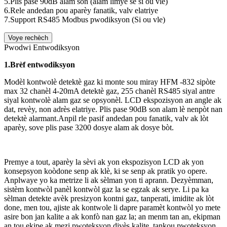
5.Plis pase 90dB alam son (alam limyè se si ou vle)
6.Rele andedan pou aparèy fanatik, valv elatriye
7.Support RS485 Modbus pwodiksyon (Si ou vle)
Voye rechèch
Pwodwi Entwodiksyon
1.Brèf entwodiksyon
Modèl kontwolè detektè gaz ki monte sou miray HFM -832 sipòte
max 32 chanèl 4-20mA detektè gaz, 255 chanèl RS485 siyal antre
siyal kontwolè alam gaz se opsyonèl. LCD ekspozisyon an angle ak
dat, revèy, non adrès elatriye. Plis pase 90dB son alam lè nenpòt nan
detektè alarmant.Anpil rle pasif andedan pou fanatik, valv ak lòt
aparèy, sove plis pase 3200 dosye alam ak dosye bòt.
Premye a tout, aparèy la sèvi ak yon ekspozisyon LCD ak yon
konsepsyon koòdone senp ak klè, ki se senp ak pratik yo opere.
Anplwaye yo ka metrize li ak sèlman yon ti aprann. Dezyèmman,
sistèm kontwòl panèl kontwòl gaz la se egzak ak serye. Li pa ka
sèlman detekte avèk presizyon kontni gaz, tanperati, imidite ak lòt
done, men tou, ajiste ak kontwole li dapre paramèt kontwòl yo mete
asire bon jan kalite a ak konfò nan gaz la; an menm tan an, ekipman
an tou ekipe ak mezi pwoteksyon divès kalite, tankou pwoteksyon