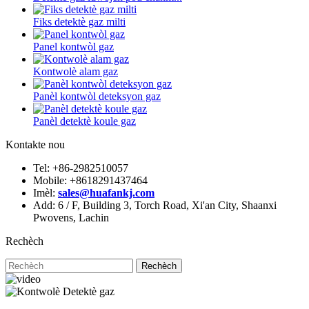
Fiks detektè gaz milti
Panel kontwòl gaz
Kontwolè alam gaz
Panèl kontwòl deteksyon gaz
Panèl detektè koule gaz
Kontakte nou
Tel: +86-2982510057
Mobile: +8618291437464
Imèl:
sales@huafankj.com
Add: 6 / F, Building 3, Torch Road, Xi'an City, Shaanxi
Pwovens, Lachin
Rechèch
Rechèch