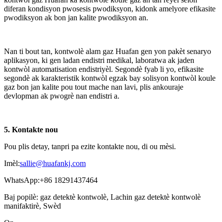
diferan kondisyon pwosesis pwodiksyon, kidonk amelyore efikasite
pwodiksyon ak bon jan kalite pwodiksyon an.
Nan ti bout tan, kontwolè alam gaz Huafan gen yon pakèt senaryo
aplikasyon, ki gen ladan endistri medikal, laboratwa ak jaden
kontwòl automatisation endistriyèl. Segondè fyab li yo, efikasite
segondè ak karakteristik kontwòl egzak bay solisyon kontwòl koule
gaz bon jan kalite pou tout mache nan lavi, plis ankouraje
devlopman ak pwogrè nan endistri a.
5. Kontakte nou
Pou plis detay, tanpri pa ezite kontakte nou, di ou mèsi.
Imèl:
sallie@huafankj.com
WhatsApp:+86 18291437464
Baj popilè: gaz detektè kontwolè, Lachin gaz detektè kontwolè
manifaktirè, Swèd