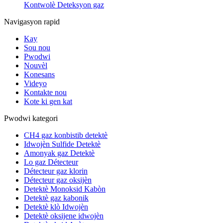
Kontwolè Deteksyon gaz
Navigasyon rapid
Kay
Sou nou
Pwodwi
Nouvèl
Konesans
Videyo
Kontakte nou
Kote ki gen kat
Pwodwi kategori
CH4 gaz konbistib detektè
Idwojèn Sulfide Detektè
Amonyak gaz Detektè
Lo gaz Détecteur
Détecteur gaz klorin
Détecteur gaz oksijèn
Detektè Monoksid Kabòn
Detektè gaz kabonik
Detektè klò Idwojèn
Detektè oksijene idwojèn