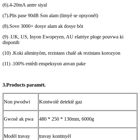
(6).4-20mA antre siyal
(7).Plis pase 90dB Son alam (limyè se opsyonèl)
(8).Sove 3000+ dosye alam ak dosye bòt
(9) .UK, US, Inyon Ewopeyen, AU elatriye ploge pouvwa ki
disponib
(10) .Koki aliminyòm, rezistans chalè ak rezistans korozyon
(11) .100% entèdi enspeksyon anvan pake
3.Products paramèt.
Non pwodwi
Kontwolè detektè gaz
Gwosè ak pwa
480 * 250 * 130mm, 6000g
Modèl travay
travay kontinyèl