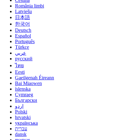
Čeština
România limbi
Latviešu
日本語
한국어
Deutsch
Español
Português
Türkçe
عربي
русский
ไทย
Eesti
Gaeilgenah Éireann
Bai Miaowen
íslenska
Cymraeg
Български
اردو
Polski
hrvatski
українська
עברית
dansk
magyar